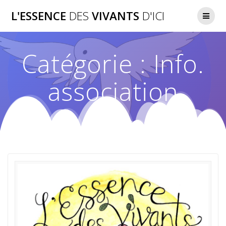
Passer
L'ESSENCE
DES
VIVANTS
D'ICI
au
contenu
Catégorie :
Info.
association