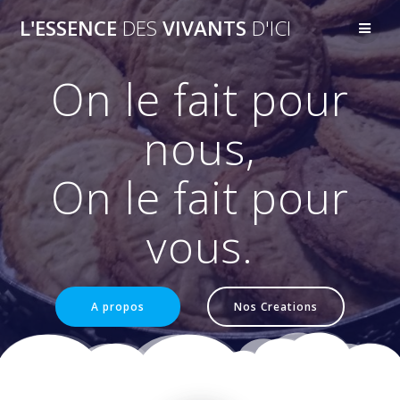
Passer
L'ESSENCE
DES
VIVANTS
D'ICI
au
contenu
On le fait pour
nous,
On le fait pour
vous.
A propos
Nos Creations