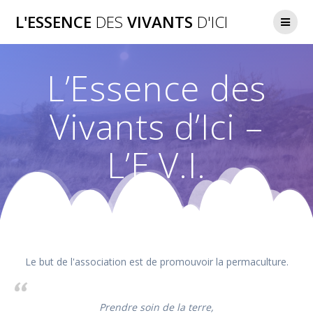
Passer
L'ESSENCE
DES
VIVANTS
D'ICI
au
contenu
L’Essence des
Vivants d’Ici –
L’E.V.I.
Le but de l'association est de promouvoir la permaculture.
Prendre soin de la terre,