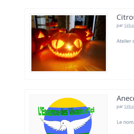
Citro
par
Séba
Atelier 
Anecd
par
Séba
Le nom…