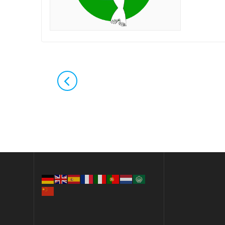
Navigation
au
sein
des
articles