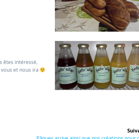
n
s êtes intéressé,
 vous et nous ira
Suiv
Article
Pâques arrive ainsi que nos créations pour 