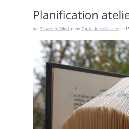
Planification atelie
par
Sébastien Wirich
dans
Formations/Ateliers
sur 1