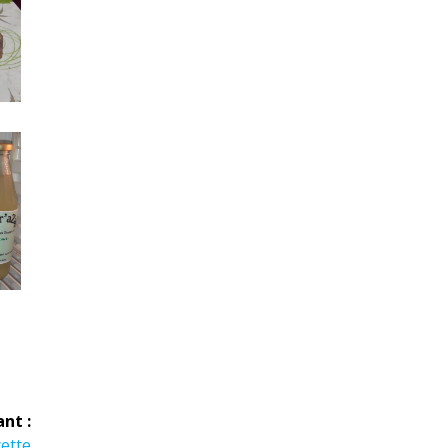
ant :
cette