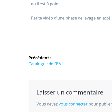
qu'il est à point.
Petite vidéo d'une phase de levage en accél
Navigation
Précédent :
de
Article
Catalogue de l’E.V.I.
précédent :
l’article
Laisser un commentaire
Vous devez
vous connecter
pour publie