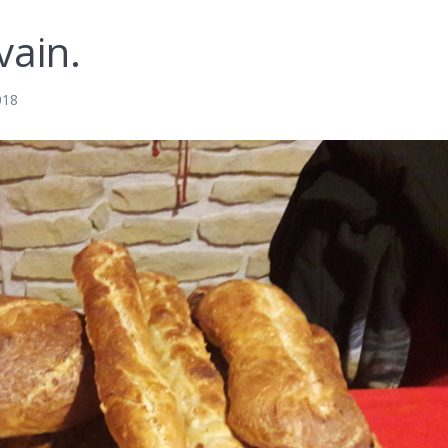
vain.
018