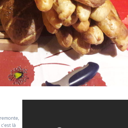
l remonte,
c'est là