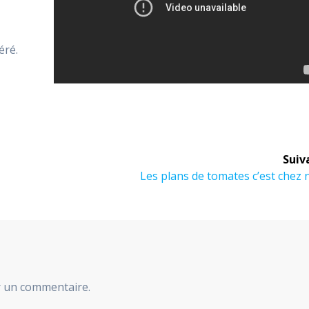
éré.
Suiv
Article
Les plans de tomates c’est chez
suivant :
r un commentaire.