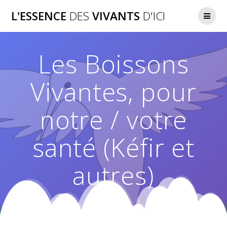
Passer
L'ESSENCE
DES
VIVANTS
D'ICI
au
contenu
Les Boissons
Vivantes, pour
notre / votre
santé (Kéfir et
autres)