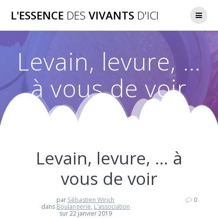
Passer
L'ESSENCE
DES
VIVANTS
D'ICI
au
contenu
Levain, levure, …
à vous de voir
Levain, levure, … à
vous de voir
par
Sébastien Wirich
0
dans
Boulangerie
,
L'association
sur 22 janvier 2019