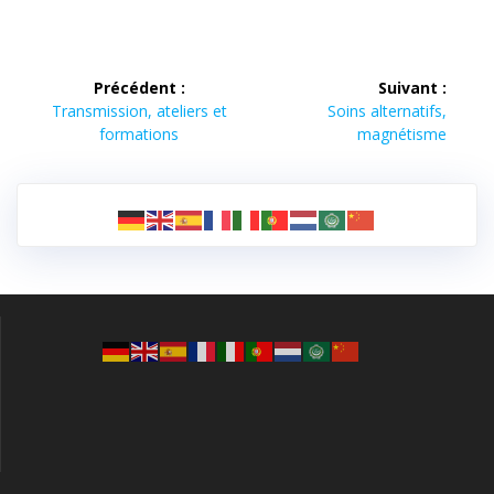
Navigation
Précédent :
Suivant :
de
Article
Article
Transmission, ateliers et
Soins alternatifs,
précédent :
suivant :
formations
magnétisme
l’article